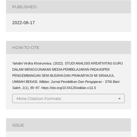
PUBLISHED
2022-08-17
HOW TO CITE
Yahdini Virdha Khoirunnisa. (2022). STUDI ANALISIS KREATIVITAS GURU
DALAM MENGGUNAKAN MEDIA PEMBELAJARAN PADA ASPEK
PENGEMBANGAN SENI BUDAYA DAN PRAKARYA DI MI SIRAAJUL
UMMAH BEKASI.
Wildan: Jurnal Pendidikan Dan Pengajaran - STAI Bani
Saleh
,
1
(1), 85–97. https://doi.org/10.54125/wildan.v1i1.5
More Citation Formats
ISSUE